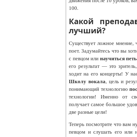
движения после 10 уроков, вам
100.
Какой препода
лучший?
Существует ложное мнение, ч
поет. Задумайтесь что вы хот
с певцом или
научиться петь
его результат — это зрител
ходит на его концерты! У н
Школу вокала
, цель и рез
понимающий технологию
по
технологии! Именно от св
получает самое большое удов
две разные цели!
Теперь посмотрите что вам 
певцом и слушать его или н