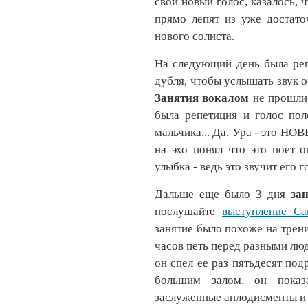
свой новый голос, казалось, 
прямо лепят из уже достато
нового солиста.
На следующий день была реп
дубля, чтобы услышать звук о
Занятия вокалом
не прошли 
была репетиция и голос пол
мальчика... Да, Ура - это НО
на эхо понял что это поет 
улыбка - ведь это звучит его г
Дальше еще было 3 дня
за
послушайте
выступление С
занятие было похоже на тре
часов петь перед разными люд
он спел ее раз пятьдесят под
большим залом, он пока
заслуженные аплодисменты и 