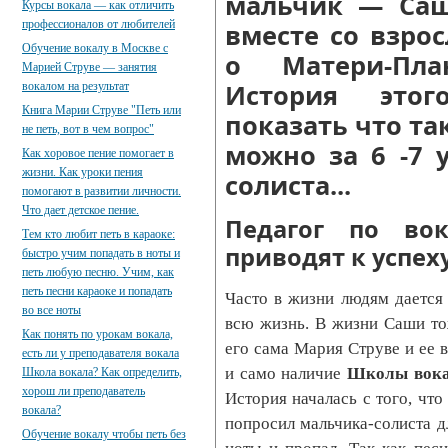
мальчик — Саш
Курсы вокала — как отличить
профессионалов от любителей
вместе со взро
Обучение вокалу в Москве с
о Матери-План
Марией Струве — занятия
История это
вокалом на результат
Книга Марии Струве "Петь или
показать что та
не петь, вот в чем вопрос"
можно за 6 -7
Как хоровое пение помогает в
жизни. Как уроки пения
солиста...
помогают в развитии личности.
Что дает детское пение.
Педагог по во
Тем кто любит петь в караоке:
приводят к успех
быстро учим попадать в ноты и
петь любую песню. Учим, как
петь песни караоке и попадать
Часто в жизни людям дается
во все ноты
всю жизнь. В жизни Саши то
Как понять по урокам вокала,
его сама Мария Струве и ее в
есть ли у преподавателя вокала
и само наличие
Школы вок
Школа вокала? Как определить,
хорош ли преподаватель
История началась с того, чт
вокала?
попросил мальчика-солиста д
Обучение вокалу чтобы петь без