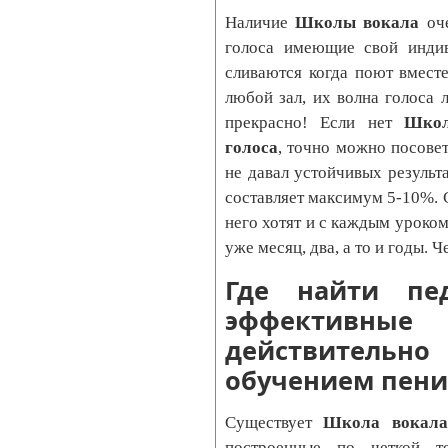
Наличие
Школы вокала
оче
голоса имеющие свой индив
сливаются когда поют вмест
любой зал, их волна голоса 
прекрасно! Если нет
Школ
голоса
, точно можно посовет
не давал устойчивых результ
составляет максимум 5-10%. С
него хотят и с каждым уроком
уже месяц, два, а то и годы. Ч
Где найти пе
эффективные 
действител
обучением пен
Существует
Школа вокал
построенные по четкой т