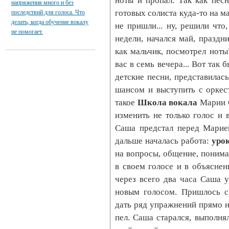
ноты и пропал. Так как пес
напряжения много и без
готовых солиста куда-то на ма
последствий для голоса. Что
делать, когда обучение вокалу
не пришли... ну, решили чт
не помогает.
недели, начался май, праздн
как мальчик, посмотрел ноты
вас в семь вечера... Вот так 
детские песни, представилас
шансом и выступить с оркест
такое
Школа вокала
Марии С
изменить не только голос и 
Саша предстал перед Марие
дальше началась работа:
уро
на вопросы, общение, понима
в своем голосе и в объяснен
через всего два часа Саша 
новым голосом. Пришлось с
дать ряд упражнений прямо 
пел. Саша старался, выполн