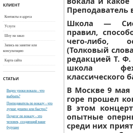
вокала и какое
КЛИЕНТ
Преподаватель 
Контакты и адреса
Школа — Сис
Услуги
правил, способ
Шоу на заказ
чего-либо, о
Запись на занятие или
(Толковый слова
консультацию
редакцией Т. Ф
Карта сайта
школа фех
классического б
СТАТЬИ
В Москве 9 мая
Видео уроки вокала - что
горе прошел ко
выбрать?
Преподаватель по вокалу - что
В этом концер
лучше дешево или быстро?
опытные оперн
Педагог по вокалу - это
человек, создающий ваше
среди них прия
будущее