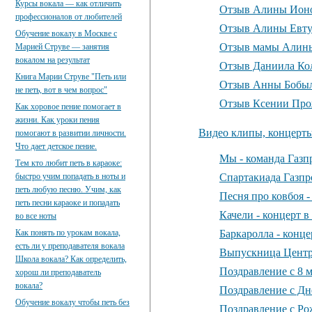
Курсы вокала — как отличить
Отзыв Алины Ион
профессионалов от любителей
Отзыв Алины Евту
Обучение вокалу в Москве с
Отзыв мамы Алины
Марией Струве — занятия
вокалом на результат
Отзыв Даниила Ко
Книга Марии Струве "Петь или
Отзыв Анны Бобы
не петь, вот в чем вопрос"
Отзыв Ксении Пр
Как хоровое пение помогает в
жизни. Как уроки пения
Видео клипы, концерт
помогают в развитии личности.
Что дает детское пение.
Мы - команда Газп
Тем кто любит петь в караоке:
быстро учим попадать в ноты и
Спартакиада Газпр
петь любую песню. Учим, как
Песня про ковбоя 
петь песни караоке и попадать
Качели - концерт 
во все ноты
Как понять по урокам вокала,
Баркаролла - конц
есть ли у преподавателя вокала
Выпускница Центр
Школа вокала? Как определить,
Поздравление с 8 м
хорош ли преподаватель
вокала?
Поздравление с Дн
Обучение вокалу чтобы петь без
Поздравление с Ро