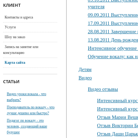
КЛИЕНТ
учителя
09.09.2011 Выступлени
Контакты и адреса
17.09.2011 Выступлени
Услуги
28.08.2011 Завершение
Шоу на заказ
13.08.2011 День рожде
Запись на занятие или
Интенсивное обучение
консультацию
Обучение вокалу: как н
Карта сайта
Детям
Видео
СТАТЬИ
Видео отзывы
Видео уроки вокала - что
выбрать?
Интенсивный курс 
Преподаватель по вокалу - что
Интенсивный курс 
лучше дешево или быстро?
Отзыв Марии Веш
Педагог по вокалу - это
Отзыв Виктории Б
человек, создающий ваше
будущее
Отзыв Даши Царьк