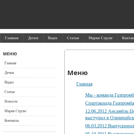
Главная
Детям
Видео
Статьи
Мария Струве
Конта
МЕНЮ
Главная
Меню
Детям
Видео
Главная
Статьи
Мы - команда Газпром
Новости
Спартакиада Газпромба
12.06.2012 Ансамбль Ц
Мария Струве
выступил в Олимпийс
Контакты
06.03.2012 Выпускниц
05.10.2011 Выступлени