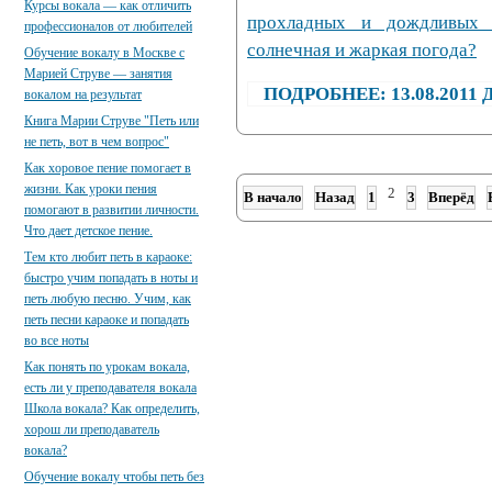
Курсы вокала — как отличить
прохладных и дождливых 
профессионалов от любителей
солнечная и жаркая погода?
Обучение вокалу в Москве с
Марией Струве — занятия
ПОДРОБНЕЕ: 13.08.201
вокалом на результат
Книга Марии Струве "Петь или
не петь, вот в чем вопрос"
Как хоровое пение помогает в
жизни. Как уроки пения
2
В начало
Назад
1
3
Вперёд
помогают в развитии личности.
Что дает детское пение.
Тем кто любит петь в караоке:
быстро учим попадать в ноты и
петь любую песню. Учим, как
петь песни караоке и попадать
во все ноты
Как понять по урокам вокала,
есть ли у преподавателя вокала
Школа вокала? Как определить,
хорош ли преподаватель
вокала?
Обучение вокалу чтобы петь без